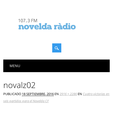
Menú principal
Saltar
MENU
al
contenido
novalz02
PUBLICADO
18 SEPTIEMBRE, 2016
EN
2916 × 2286
EN
Cuatro victorias en
seis partidos para el Novelda CF