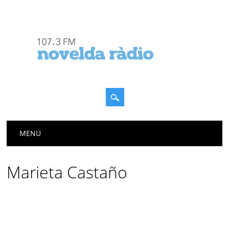
Menú principal
Saltar
MENU
al
contenido
Marieta Castaño