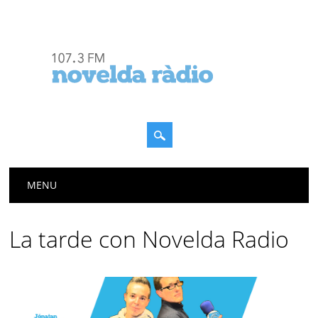
Menú principal
Saltar
MENU
al
contenido
La tarde con Novelda Radio