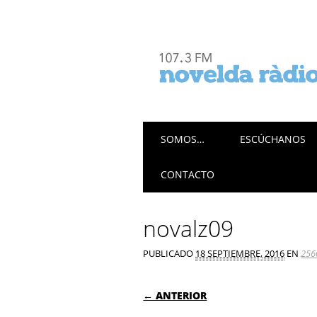
Menú principal
Saltar
SOMOS…
ESCÚCHANOS
al
contenido
CONTACTO
novalz09
PUBLICADO
18 SEPTIEMBRE, 2016
EN
256
← ANTERIOR