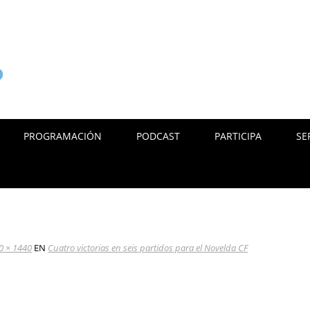
PROGRAMACIÓN
PODCAST
PARTICIPA
SE
0 × 1440
EN
Cuatro victorias en seis partidos para el Novelda CF