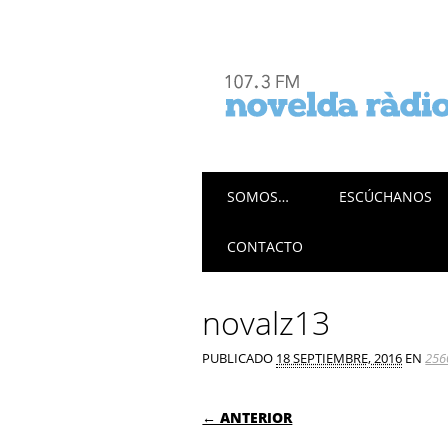
Menú principal
Saltar
SOMOS…
ESCÚCHANOS
al
contenido
CONTACTO
novalz13
PUBLICADO
18 SEPTIEMBRE, 2016
EN
256
← ANTERIOR