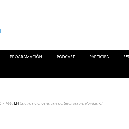
PROGRAMACIÓN
PODCAST
PARTICIPA
SE
0 × 1440
EN
Cuatro victorias en seis partidos para el Novelda CF