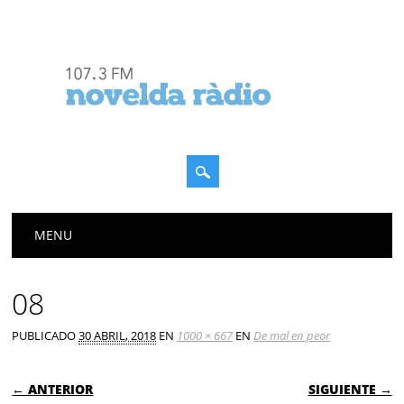
Menú principal
Saltar
MENU
al
contenido
08
PUBLICADO
30 ABRIL, 2018
EN
1000 × 667
EN
De mal en peor
← ANTERIOR
SIGUIENTE →