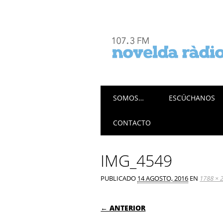
Menú principal
Saltar
SOMOS…
ESCÚCHANOS
al
contenido
CONTACTO
IMG_4549
PUBLICADO
14 AGOSTO, 2016
EN
1788 × 
← ANTERIOR