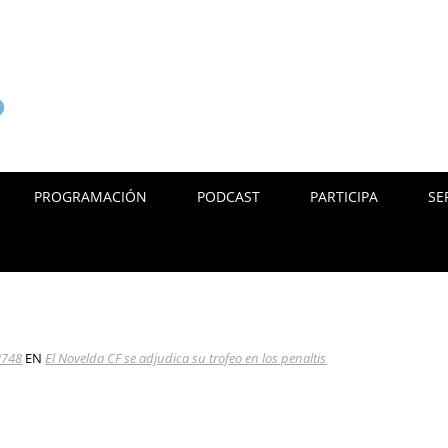
PROGRAMACIÓN
PODCAST
PARTICIPA
SE
2748
EN
El Novelda CF se adjudica su trofeo en los penaltis