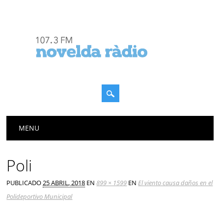
Menú principal
Saltar
MENU
al
contenido
Poli
PUBLICADO
25 ABRIL, 2018
EN
899 × 1599
EN
El viento causa daños en el
Polideportivo Municipal