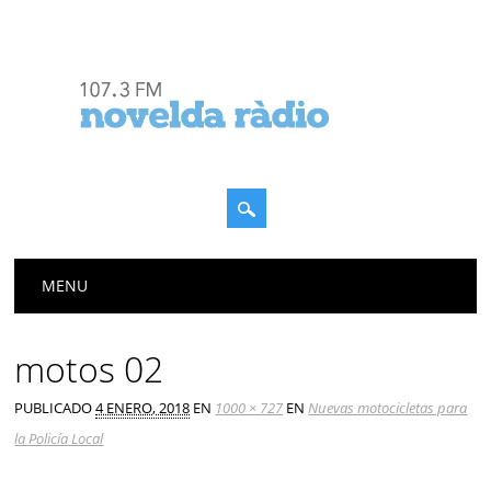
Menú principal
Saltar
MENU
al
contenido
motos 02
PUBLICADO
4 ENERO, 2018
EN
1000 × 727
EN
Nuevas motocicletas para
la Policía Local