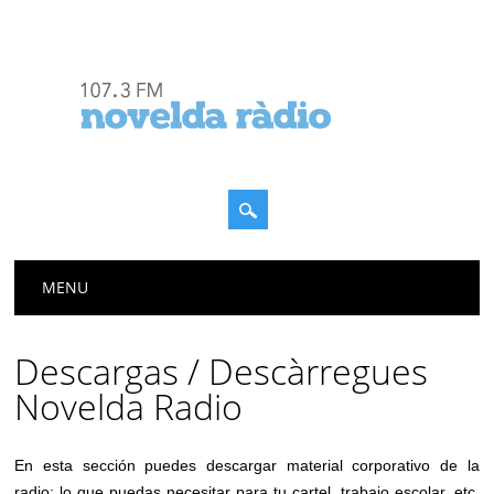
Menú principal
Saltar
MENU
al
contenido
Descargas / Descàrregues
Novelda Radio
En esta sección puedes descargar material corporativo de la
radio: lo que puedas necesitar para tu cartel, trabajo escolar, etc.