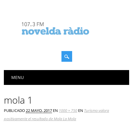
Menú principal
Saltar
MENU
al
contenido
mola 1
PUBLICADO
22 MAYO, 2017
EN
1000 × 750
EN
Turismo valora
positivamente el resultado de Mola La Mola