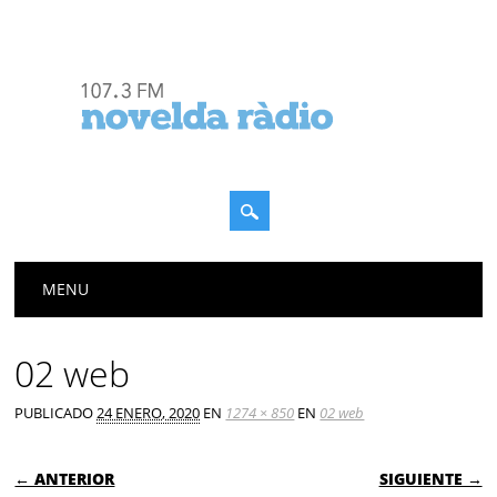
Menú principal
Saltar
MENU
al
contenido
02 web
PUBLICADO
24 ENERO, 2020
EN
1274 × 850
EN
02 web
← ANTERIOR
SIGUIENTE →