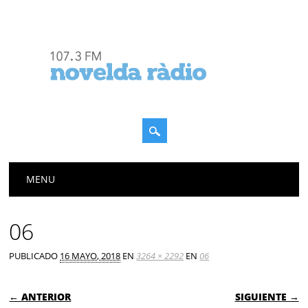
Menú principal
Saltar
MENU
al
contenido
06
PUBLICADO
16 MAYO, 2018
EN
3264 × 2292
EN
06
← ANTERIOR
SIGUIENTE →