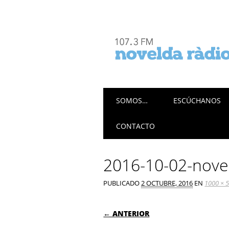
Menú principal
Saltar
SOMOS…
ESCÚCHANOS
al
contenido
CONTACTO
2016-10-02-noveld
PUBLICADO
2 OCTUBRE, 2016
EN
1000 × 
← ANTERIOR