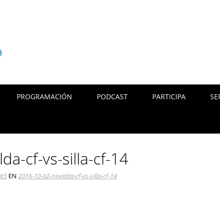
PROGRAMACIÓN
PODCAST
PARTICIPA
SE
a-cf-vs-silla-cf-14
565
EN
2016-10-02-novelda-cf-vs-silla-cf-14