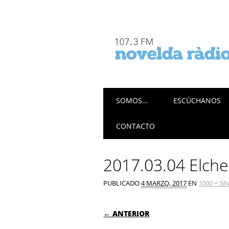
Menú principal
Saltar
SOMOS…
ESCÚCHANOS
al
contenido
CONTACTO
2017.03.04 Elche 
PUBLICADO
4 MARZO, 2017
EN
1000 × 56
← ANTERIOR