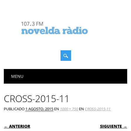
Menú principal
Saltar
MENU
al
contenido
CROSS-2015-11
PUBLICADO
1 AGOSTO, 2015
EN
1000 × 750
EN
CROSS-2015-11
← ANTERIOR
SIGUIENTE →