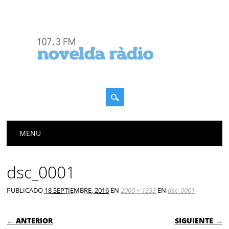
Menú principal
Saltar
MENU
al
contenido
dsc_0001
PUBLICADO
18 SEPTIEMBRE, 2016
EN
2000 × 1333
EN
dsc_0001
← ANTERIOR
SIGUIENTE →