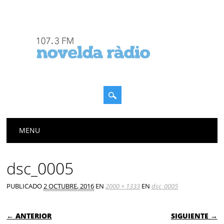
Menú principal
Saltar
MENU
al
contenido
dsc_0005
PUBLICADO
2 OCTUBRE, 2016
EN
2000 × 1333
EN
dsc_0005
← ANTERIOR
SIGUIENTE →