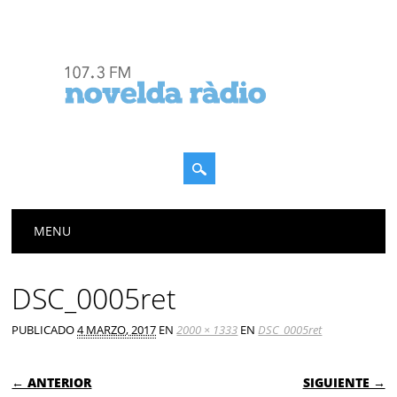
Menú principal
Saltar
MENU
al
contenido
DSC_0005ret
PUBLICADO
4 MARZO, 2017
EN
2000 × 1333
EN
DSC_0005ret
← ANTERIOR
SIGUIENTE →