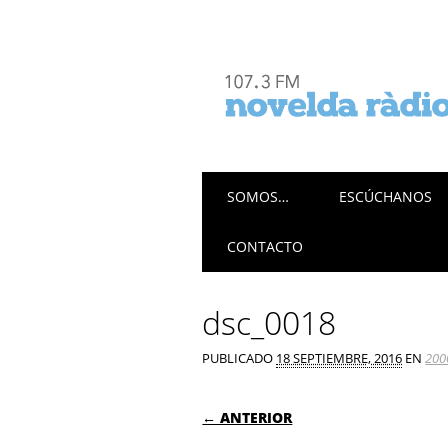
Menú principal
Saltar
SOMOS…
ESCÚCHANOS
al
contenido
CONTACTO
dsc_0018
PUBLICADO
18 SEPTIEMBRE, 2016
EN
200
← ANTERIOR