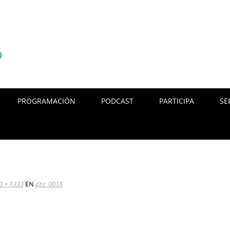
PROGRAMACIÓN
PODCAST
PARTICIPA
SE
0 × 1333
EN
dsc_0018