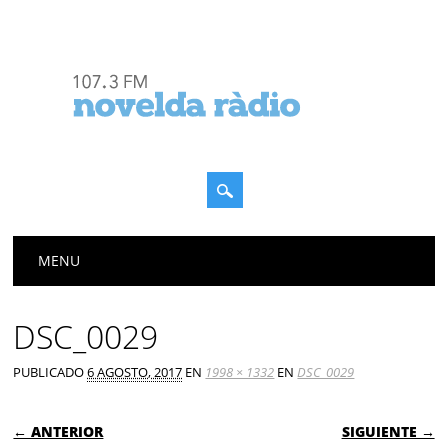
Menú principal
Saltar
MENU
al
contenido
DSC_0029
PUBLICADO
6 AGOSTO, 2017
EN
1998 × 1332
EN
DSC_0029
← ANTERIOR
SIGUIENTE →