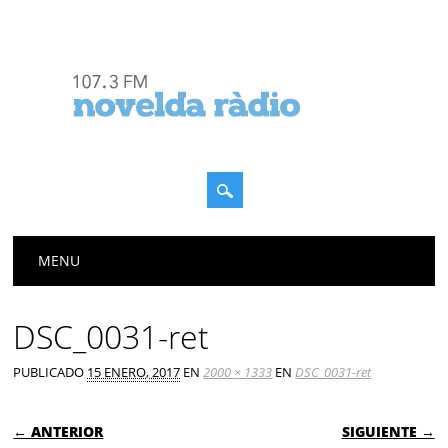
Menú principal
Saltar
MENU
al
contenido
DSC_0031-ret
PUBLICADO
15 ENERO, 2017
EN
2000 × 1333
EN
DSC_0031-ret
← ANTERIOR
SIGUIENTE →