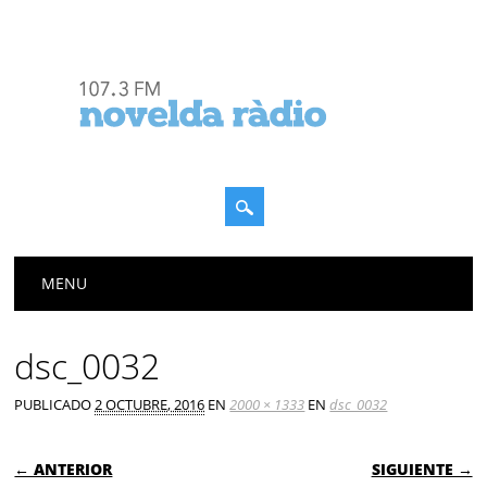
Menú principal
Saltar
MENU
al
contenido
dsc_0032
PUBLICADO
2 OCTUBRE, 2016
EN
2000 × 1333
EN
dsc_0032
← ANTERIOR
SIGUIENTE →