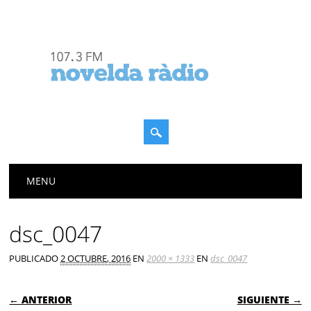
Menú principal
Saltar
MENU
al
contenido
dsc_0047
PUBLICADO
2 OCTUBRE, 2016
EN
2000 × 1333
EN
dsc_0047
← ANTERIOR
SIGUIENTE →