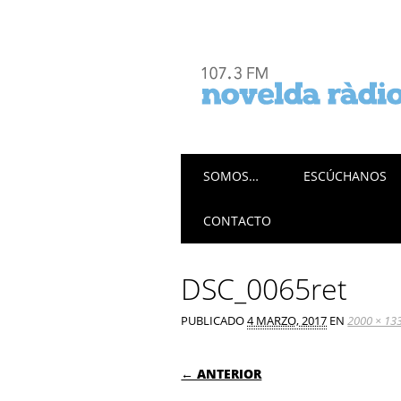
Menú principal
Saltar
SOMOS…
ESCÚCHANOS
al
contenido
CONTACTO
DSC_0065ret
PUBLICADO
4 MARZO, 2017
EN
2000 × 13
← ANTERIOR