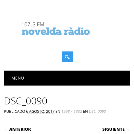
Menú principal
Saltar
MENU
al
contenido
DSC_0090
PUBLICADO
6 AGOSTO, 2017
EN
1998 × 1332
EN
DSC_0090
← ANTERIOR
SIGUIENTE →