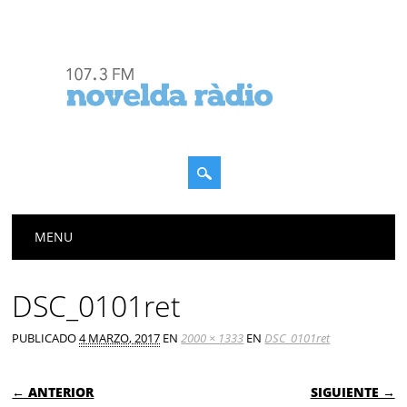
Menú principal
Saltar
MENU
al
contenido
DSC_0101ret
PUBLICADO
4 MARZO, 2017
EN
2000 × 1333
EN
DSC_0101ret
← ANTERIOR
SIGUIENTE →