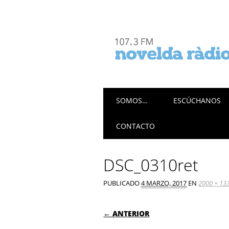
Menú principal
Saltar
SOMOS…
ESCÚCHANOS
al
contenido
CONTACTO
DSC_0310ret
PUBLICADO
4 MARZO, 2017
EN
2000 × 13
← ANTERIOR