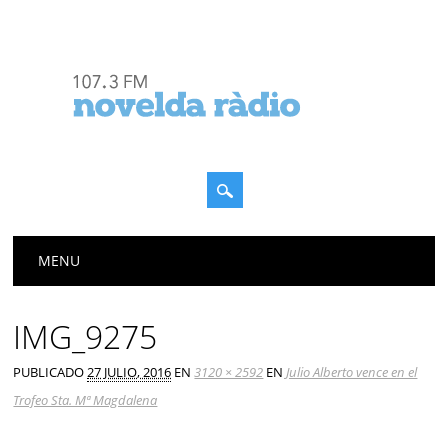
Menú principal
Saltar
MENU
al
contenido
IMG_9275
PUBLICADO
27 JULIO, 2016
EN
3120 × 2592
EN
Julio Alberto vence en el
Trofeo Sta. Mª Magdalena