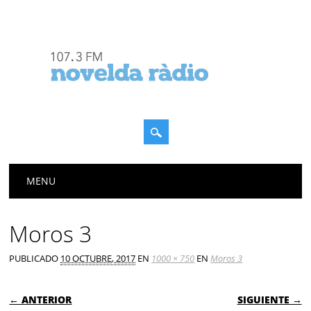
Menú principal
Saltar
MENU
al
contenido
Moros 3
PUBLICADO
10 OCTUBRE, 2017
EN
1000 × 750
EN
Moros 3
← ANTERIOR
SIGUIENTE →