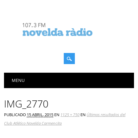
Menú principal
Saltar
MENU
al
contenido
IMG_2770
PUBLICADO
15 ABRIL, 2015
EN
1125 × 750
EN
Últimos resultados del
Club Atlético Novelda Carmencita