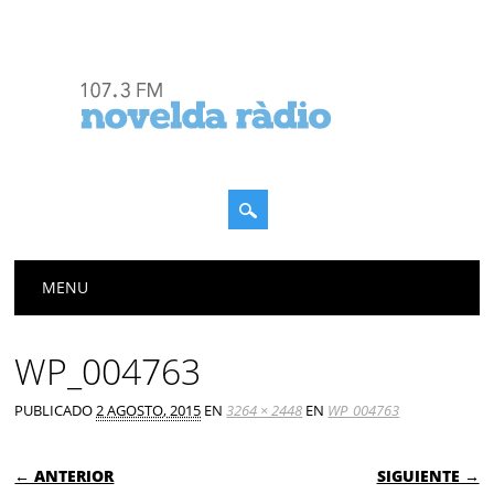
Menú principal
Saltar
MENU
al
contenido
WP_004763
PUBLICADO
2 AGOSTO, 2015
EN
3264 × 2448
EN
WP_004763
← ANTERIOR
SIGUIENTE →