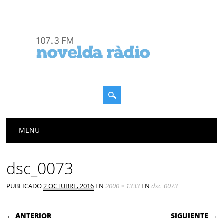
Menú principal
Saltar
MENU
al
contenido
dsc_0073
PUBLICADO
2 OCTUBRE, 2016
EN
2000 × 1333
EN
dsc_0073
← ANTERIOR
SIGUIENTE →