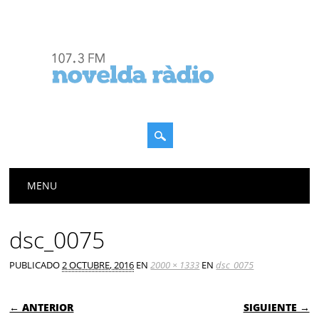
Menú principal
Saltar
MENU
al
contenido
dsc_0075
PUBLICADO
2 OCTUBRE, 2016
EN
2000 × 1333
EN
dsc_0075
← ANTERIOR
SIGUIENTE →