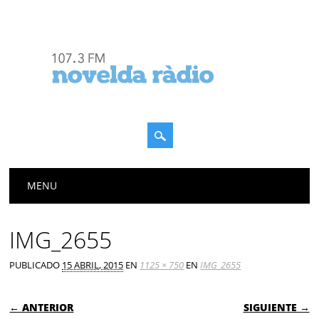
Menú principal
Saltar
MENU
al
contenido
IMG_2655
PUBLICADO
15 ABRIL, 2015
EN
1125 × 750
EN
IMG_2655
← ANTERIOR
SIGUIENTE →