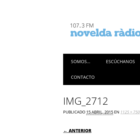
Menú principal
Saltar
SOMOS…
ESCÚCHANOS
al
contenido
CONTACTO
IMG_2712
PUBLICADO
15 ABRIL, 2015
EN
1125 × 750
← ANTERIOR