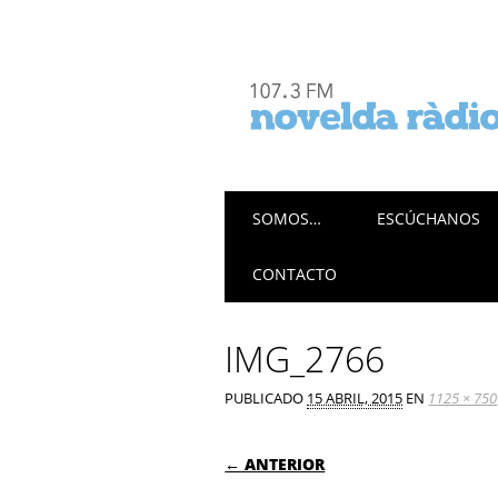
Menú principal
Saltar
SOMOS…
ESCÚCHANOS
al
contenido
CONTACTO
IMG_2766
PUBLICADO
15 ABRIL, 2015
EN
1125 × 750
← ANTERIOR