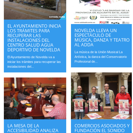
EL AYUNTAMIENTO INICIA
NOVELDA LLEVA UN
LOS TRÁMITES PARA
ESPECTÁCULO DE
RECUPERAR LAS
MÚSICA, DANZA Y TEATRO
INSTALACIONES DEL
AL ADDA
CENTRO SALUD AGUA
DEPORTIVO DE NOVELDA
La música de la Unión Musical La
Artística, la danza del Conservatorio
El Ayuntamiento de Novelda va a
Profesional de...
iniciar los trámites para recuperar las
instalaciones del...
COMERCIOS ASOCIADOS Y
LA MESA DE LA
FUNDACIÓN EL SONIDO
ACCESIBILIDAD ANALIZA