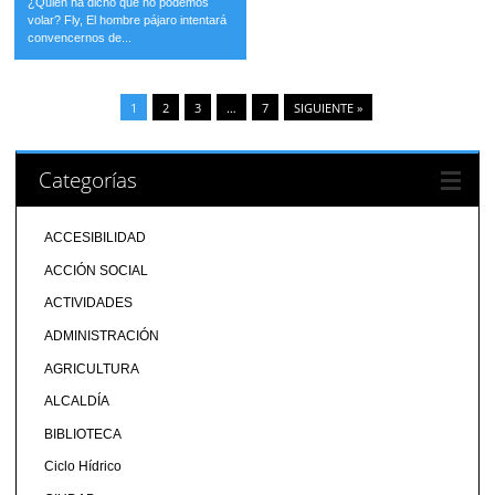
¿Quién ha dicho que no podemos
volar? Fly, El hombre pájaro intentará
convencernos de...
1
2
3
…
7
SIGUIENTE »
Categorías
ACCESIBILIDAD
ACCIÓN SOCIAL
ACTIVIDADES
ADMINISTRACIÓN
AGRICULTURA
ALCALDÍA
BIBLIOTECA
Ciclo Hídrico