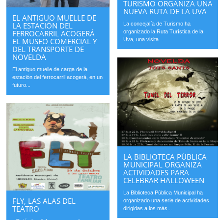
TURISMO ORGANIZA UNA
NUEVA RUTA DE LA UVA
EL ANTIGUO MUELLE DE
La concejalía de Turismo ha
LA ESTACIÓN DEL
organizado la Ruta Turística de la
FERROCARRIL ACOGERÁ
Uva, una visita...
EL MUSEO COMERCIAL Y
DEL TRANSPORTE DE
NOVELDA
El antiguo muelle de carga de la
estación del ferrocarril acogerá, en un
futuro...
LA BIBLIOTECA PÚBLICA
MUNICIPAL ORGANIZA
ACTIVIDADES PARA
CELEBRAR HALLOWEEN
La Biblioteca Pública Municipal ha
FLY, LAS ALAS DEL
organizado una serie de actividades
TEATRO
dirigidas a los más...