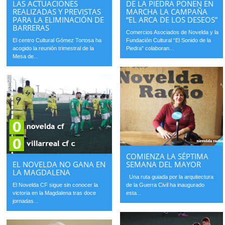
DE LA PIEDRA PONEN EN
LAS ACTUACIONES
MARCHA LA CAMPAÑA
REALIZADAS Y PREVISTAS
“EL ARCA DE LOS DESEOS”
PARA LA ELIMINACIÓN DE
BARRERAS
Comercios Asociados de Novelda y la
Fundación Cultural “El Sonido de la
El centro Cultural Gómez Tortosa ha
Piedra” colaboran...
acogido la reunión trimestral de la
Mesa de...
COMIENZA LA SÉPTIMA
EL NOVELDA NO GANA EN
SEMANA DEL MAYOR
LA MAGDALENA
Una ruta guiada por la arquitectura
El Novelda CF sigue sin conocer la
de la Guerra Civil ha inaugurado
victoria en la Magdalena tras doce
esta...
jornadas...