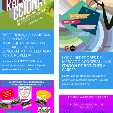
RAEECCIONA, LA CAMPAÑA
DE FOMENTO DEL
RECICLAJE DE APARATOS
ELÉCTRICOS DE LA
GENERALITAT, HA LLEGADO
HOY A NOVELDA
LOS ALREDEDORES DEL
MERCADO ACOGERÁN LA III
La campaña RAEECCIONA, una
EDICIÓN DE BOTIGUES AL
iniciativa de fomento del reciclaje de
CARRER
aparatos eléctricos y electrónicos...
Comercios de Novelda Asociados y
Asociación Mercado Abastos Novelda,
junto a la concejalía de...