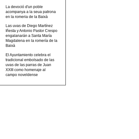
La devoció d'un poble
acompanya a la seua patrona
en la romeria de la Baixà
Las uvas de Diego Martínez
Iñesta y Antonio Pastor Crespo
engalanarán a Santa María
Magdalena en la romería de la
Baixà
El Ayuntamiento celebra el
tradicional embolsado de las
uvas de las parras de Juan
XXIII como homenaje al
campo noveldense