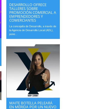
DESARROLLO OFRECE
TALLERES SOBRE
PROMOCIÓN COMERCIAL A
EMPRENDEDORES Y
COMERCIANTES
La concejalía de Desarrollo, a través de
la Agencia de Desarrollo Local (ADL),
pone...
MAITE BOTELLA PELEARÁ
EN MÉRIDA POR UN NUEVO