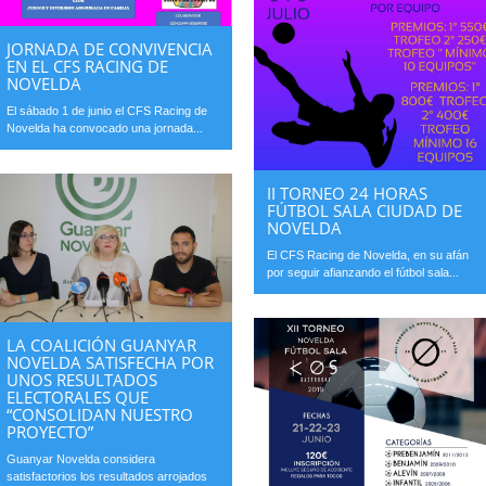
JORNADA DE CONVIVENCIA
EN EL CFS RACING DE
NOVELDA
El sábado 1 de junio el CFS Racing de
Novelda ha convocado una jornada...
II TORNEO 24 HORAS
FÚTBOL SALA CIUDAD DE
NOVELDA
El CFS Racing de Novelda, en su afán
por seguir afianzando el fútbol sala...
LA COALICIÓN GUANYAR
NOVELDA SATISFECHA POR
UNOS RESULTADOS
ELECTORALES QUE
“CONSOLIDAN NUESTRO
PROYECTO”
Guanyar Novelda considera
satisfactorios los resultados arrojados