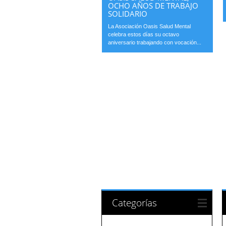
OCHO AÑOS DE TRABAJO
SOLIDARIO
La Asociación Oasis Salud Mental
celebra estos días su octavo
aniversario trabajando con vocación...
Categorías