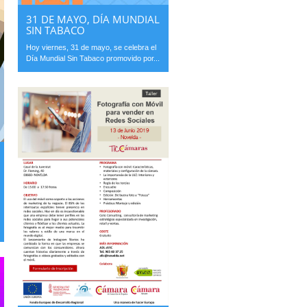
31 DE MAYO, DÍA MUNDIAL
SIN TABACO
Hoy viernes, 31 de mayo, se celebra el
Día Mundial Sin Tabaco promovido por...