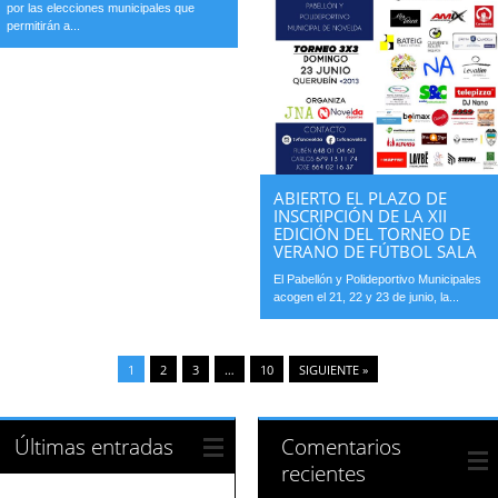
por las elecciones municipales que
permitirán a...
ABIERTO EL PLAZO DE
INSCRIPCIÓN DE LA XII
EDICIÓN DEL TORNEO DE
VERANO DE FÚTBOL SALA
El Pabellón y Polideportivo Municipales
acogen el 21, 22 y 23 de junio, la...
1
2
3
…
10
SIGUIENTE »
Últimas entradas
Comentarios
recientes