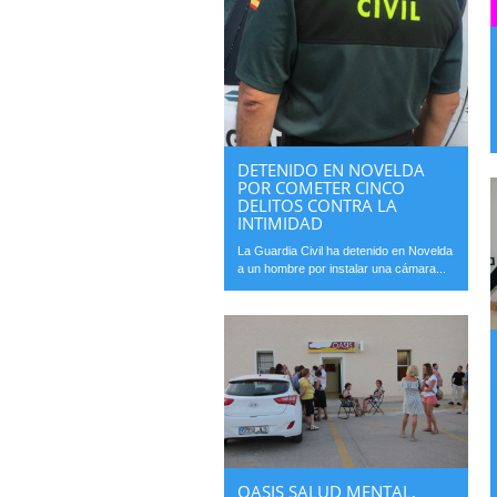
DETENIDO EN NOVELDA
POR COMETER CINCO
DELITOS CONTRA LA
INTIMIDAD
La Guardia Civil ha detenido en Novelda
a un hombre por instalar una cámara...
OASIS SALUD MENTAL,