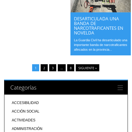
DESARTICULADA UNA
BANDA DE
NARCOTRAFICANTES EN
NOVELDA
La Guardia Civil ha desarticulado una
importante banda de narcotraficantes
afincados en la provincia...
1
2
3
…
8
SIGUIENTE »
Categorías
ACCESIBILIDAD
ACCIÓN SOCIAL
ACTIVIDADES
ADMINISTRACIÓN