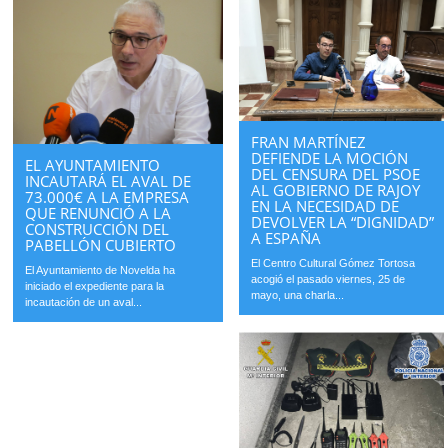
FRAN MARTÍNEZ
DEFIENDE LA MOCIÓN
EL AYUNTAMIENTO
DEL CENSURA DEL PSOE
INCAUTARÁ EL AVAL DE
AL GOBIERNO DE RAJOY
73.000€ A LA EMPRESA
EN LA NECESIDAD DE
QUE RENUNCIÓ A LA
DEVOLVER LA “DIGNIDAD”
CONSTRUCCIÓN DEL
A ESPAÑA
PABELLÓN CUBIERTO
El Centro Cultural Gómez Tortosa
El Ayuntamiento de Novelda ha
acogió el pasado viernes, 25 de
iniciado el expediente para la
mayo, una charla...
incautación de un aval...