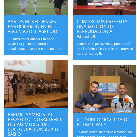
VARIOS NOVELDENSES
COMPROMÍS PRESENTA
PARTICIPARON EN EL
UNA MOCIÓN DE
ASCENSO DEL ASPE UD
REPROBACIÓN AL
ALCALDE
El entrenador Juanlu Pacheco
Guardiola y cinco futbolistas
Compromís per Novelda presentará
noveldenses han sido partícipes del...
en el próximo pleno ordinario, previsto
para el martes 5...
PREMIO SAMBORI AL
PROYECTO “NOSALTRES I
XI TORNEO NOVELDA DE
LES PALMERES” DEL
FÚTBOL SALA
COLEGIO ALFONSO X EL
La Asociación Juvenil de Novelda, en
SABIO