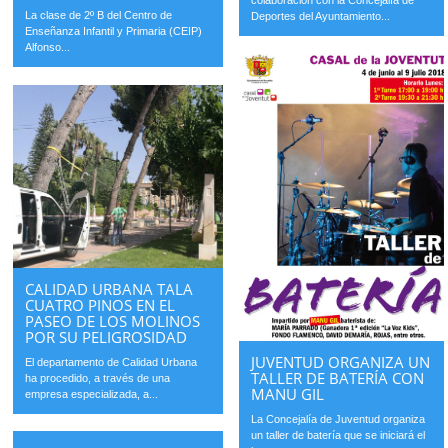
colaboración con la Concejalía de
La clase de 2º B del Centro de
Deportes del Ayuntamiento...
Enseñanza Infantil y Primaria (CEIP)
Alfonso...
CALIDAD URBANA TALA
CUATRO PINOS EN EL
PASEO DE LOS MOLINOS
POR SU PELIGROSIDAD
JUVENTUD ORGANIZA UN
El departamento de Calidad Urbana
TALLER DE BATERÍA CON
ha procedido, a través de una
MANU GIL
empresa especializada, a...
La Concejalía de Juventud organiza
un taller de batería que se iniciará el