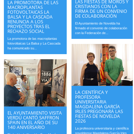
LAS FIESTAS DE MOROS Y
LA PROMOTORA DE LAS
CRISTIANOS CON LA
MACROPLANTAS
FIRMA DE UN CONVENIO
FOTOVOLTAICAS LA
DE COLABORACIÓN
BALSA Y LA CASCADA
RENUNCIA A LOS
El Ayuntamiento de Novelda ha
PROYECTOS TRAS EL
firmado el convenio de colaboración
RECHAZO SOCIAL
con la Federación de...
La promotora de las macroplantas
fotovoltaicas La Balsa y La Cascada
ha comunicado su...
LA CIENTÍFICA Y
PROFESORA
UNIVERSITARIA
MAGDALENA GARCÍA
IRLES PREGONARÁ LAS
EL AYUNTAMIENTO VISITA
FIESTAS DE NOVELDA
VERDÚ CANTÓ SAFFRON
2026
SPAIN EN EL AÑO DE SU
140 ANIVERSARIO
La profesora universitaria y científica
noveldense Magdalena García Irles