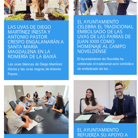
EL AYUNTAMIENTO
CELEBRA EL TRADICIONAL
LAS UVAS DE DIEGO
EMBOLSADO DE LAS
MARTÍNEZ IÑESTA Y
UVAS DE LAS PARRAS DE
ANTONIO PASTOR
JUAN XXIII COMO
CRESPO ENGALANARÁN A
HOMENAJE AL CAMPO
SANTA MARÍA
NOVELDENSE
MAGDALENA EN LA
ROMERÍA DE LA BAIXÀ
El Ayuntamiento de Novelda ha
celebrado el tradicional acto simbólico
Las uvas blancas de Diego Martínez
de embolsado de los...
Iñesta y las uvas negras de Antonio
Pastor...
EL AYUNTAMIENTO
REFUERZA SU APOYO A