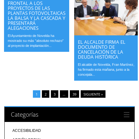
FRONTAL A LOS
PROYECTOS DE LAS
PLANTAS FOTOVOLTAICAS
LA BALSA Y LA CASCADA Y
PRESENTARÁ
ALEGACIONES
El Ayuntamiento de Novelda ha
mostrado su más “absoluto rechazo”
EL ALCALDE FIRMA EL
al proyecto de implantación...
DOCUMENTO DE
CANCELACIÓN DE LA
DEUDA HISTÓRICA
El alcalde de Novelda, Fran Martínez,
ha firmado esta mañana, junto a la
concejala...
1
2
3
…
39
SIGUIENTE »
Categorías
ACCESIBILIDAD