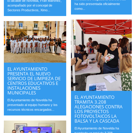
El alcalde de Novelda, Fran Martínez,
ha sido presentada oficialmente
acompañado por el concejal de
como...
Sectores Productivos, Ximo...
EL AYUNTAMIENTO
PRESENTA EL NUEVO
SERVICIO DE LIMPIEZA DE
CENTROS EDUCATIVOS E
INSTALACIONES
MUNICIPALES
EL AYUNTAMIENTO
El Ayuntamiento de Novelda ha
TRAMITA 3.208
presentado al equipo humano y los
ALEGACIONES CONTRA
recursos técnicos encargados...
LOS PROYECTOS
FOTOVOLTAICOS LA
BALSA Y LA CASCADA
El Ayuntamiento de Novelda ha