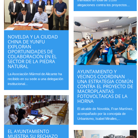
tramitado un total de 3.208
alegaciones contra los proyectos...
NOVELDA Y LA CIUDAD
CHINA DE YUNFU
EXPLORAN
OPORTUNIDADES DE
COLABORACIÓN EN EL
SECTOR DE LA PIEDRA
NATURAL
AYUNTAMIENTO Y
La Asociación Mármol de Alicante ha
VECINOS COORDINAN
recibido en su sede a una delegación
UNA ESTRATEGIA COMÚN
institucional...
CONTRA EL PROYECTO DE
MACROPLANTAS
FOTOVOLTAICAS DE LA
HORNA
El alcalde de Novelda, Fran Martínez,
acompañado por la concejala de
Urbanismo, Isabel Miralles,...
EL AYUNTAMIENTO
MUESTRA SU RECHAZO