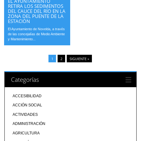
EL AYUNTAMIENTO
RETIRA LOS SEDIMENTOS
DEL CAUCE DEL RÍO EN LA
ZONA DEL PUENTE DE LA
ESTACIÓN
El Ayuntamiento de Novelda, a través
de las concejalías de Medio Ambiente
y Mantenimiento...
1
2
SIGUIENTE »
Categorías
ACCESIBILIDAD
ACCIÓN SOCIAL
ACTIVIDADES
ADMINISTRACIÓN
AGRICULTURA