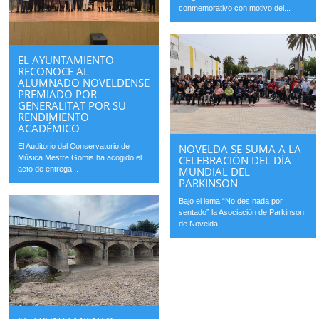
conmemorativo con motivo del...
EL AYUNTAMIENTO
RECONOCE AL
ALUMNADO NOVELDENSE
PREMIADO POR
GENERALITAT POR SU
RENDIMIENTO
ACADÉMICO
El Auditorio del Conservatorio de
NOVELDA SE SUMA A LA
Música Mestre Gomis ha acogido el
CELEBRACIÓN DEL DÍA
acto de entrega...
MUNDIAL DEL
PARKINSON
Bajo el lema “No des nada por
sentado” la Asociación de Parkinson
de Novelda...