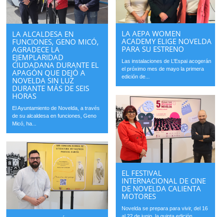
LA AEPA WOMEN
LA ALCALDESA EN
ACADEMY ELIGE NOVELDA
FUNCIONES, GENO MICÓ,
PARA SU ESTRENO
AGRADECE LA
EJEMPLARIDAD
Las instalaciones de L’Espai acogerán
CIUDADANA DURANTE EL
el próximo mes de mayo la primera
APAGÓN QUE DEJÓ A
edición de...
NOVELDA SIN LUZ
DURANTE MÁS DE SEIS
HORAS
El Ayuntamiento de Novelda, a través
de su alcaldesa en funciones, Geno
Micó, ha...
EL FESTIVAL
INTERNACIONAL DE CINE
DE NOVELDA CALIENTA
MOTORES
Novelda se prepara para vivir, del 16
al 22 de junio, la quinta edición...