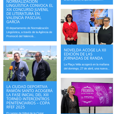
NORMALIZACIÓN
LINGÜÍSTICA CONVOCA EL
XIX CONCURSO JUVENIL
DE LITERATURA EN
VALENCIÀ PASCUAL
GARCÍA
El departamento de Normalización
Lingüística, a través de la Agència de
Promoció del Valencià...
NOVELDA ACOGE LA XII
EDICIÓN DE LAS
JORNADAS DE RANDA
La Plaça Vella acogerá en la mañana
del domingo, 27 de abril, una nueva...
LA CIUDAD DEPORTIVA
RAMÓN SANTO ACOGERÁ
LA FASE INICIAL DEL XIII
TORNEO INTERCENTROS
PENITENCIARIOS – COPA
RFEF 2025
El campo de fútbol de la Ciutat