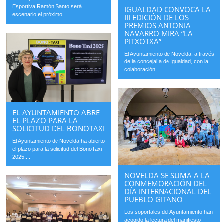
Esportiva Ramón Santo será
IGUALDAD CONVOCA LA
escenario el próximo...
III EDICIÓN DE LOS
PREMIOS ANTONIA
NAVARRO MIRA “LA
PITXOTXA”
El Ayuntamiento de Novelda, a través
de la concejalía de Igualdad, con la
colaboración...
EL AYUNTAMIENTO ABRE
EL PLAZO PARA LA
SOLICITUD DEL BONOTAXI
El Ayuntamiento de Novelda ha abierto
el plazo para la solicitud del BonoTaxi
2025,...
NOVELDA SE SUMA A LA
CONMEMORACIÓN DEL
DÍA INTERNACIONAL DEL
PUEBLO GITANO
Los soportales del Ayuntamiento han
acogido la lectura del manifiesto