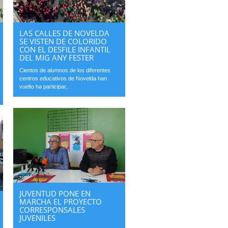
LAS CALLES DE NOVELDA
SE VISTEN DE COLORIDO
CON EL DESFILE INFANTIL
DEL MIG ANY FESTER
Cientos de alumnos de los diferentes
centros educativos de Novelda han
vuelto ha participar,...
JUVENTUD PONE EN
MARCHA EL PROYECTO
CORRESPONSALES
JUVENILES