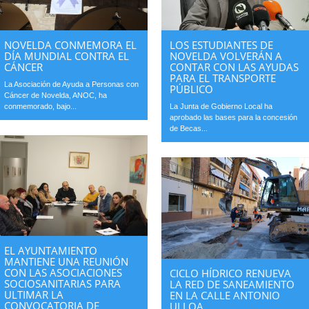
NOVELDA CONMEMORA EL
LOS ESTUDIANTES DE
DÍA MUNDIAL CONTRA EL
NOVELDA VOLVERÁN A
CÁNCER
CONTAR CON LAS AYUDAS
PARA EL TRANSPORTE
La Asociación de Ayuda a Personas con
PÚBLICO
Cáncer de Novelda, ANOC, ha
conmemorado, bajo...
La Junta de Gobierno Local ha
aprobado las bases para la concesión
de Becas...
EL AYUNTAMIENTO
MANTIENE UNA REUNIÓN
CON LAS ASOCIACIONES
CICLO HÍDRICO RENUEVA
SOCIOSANITARIAS PARA
LA RED DE SANEAMIENTO
ULTIMAR LA
EN LA CALLE ANTONIO
CONVOCATORIA DE
ULLOA