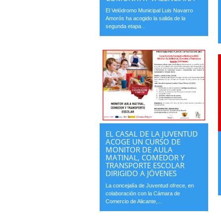
El Velódromo Municipal Luis Navarro
Amorós ha acogido la salida de la
segunda etapa...
EL CASAL DE LA JUVENTUD
ACOGE UN CURSO DE
MONITOR DE AULA
MATINAL, COMEDOR Y
TRANSPORTE ESCOLAR
DIRIGIDO A JÓVENES
La concejalía de Juventud ofrece, en
colaboración con la Cámara de
Comercio de Alicante,...