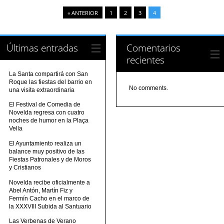
« ANTERIOR
1
2
3
4
Últimas entradas
Comentarios
recientes
La Santa compartirá con San
Roque las fiestas del barrio en
No comments.
una visita extraordinaria
El Festival de Comedia de
Novelda regresa con cuatro
noches de humor en la Plaça
Vella
El Ayuntamiento realiza un
balance muy positivo de las
Fiestas Patronales y de Moros
y Cristianos
Novelda recibe oficialmente a
Abel Antón, Martín Fiz y
Fermín Cacho en el marco de
la XXXVIII Subida al Santuario
Las Verbenas de Verano