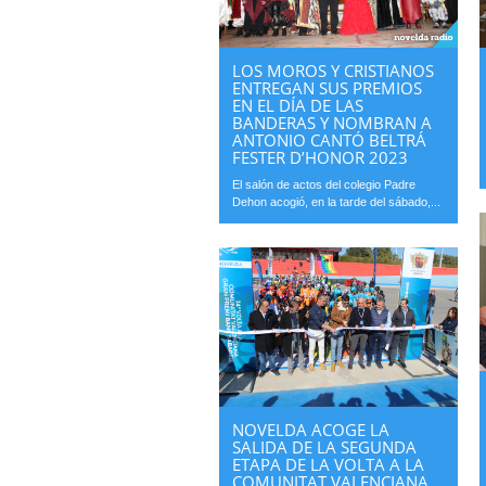
LOS MOROS Y CRISTIANOS
ENTREGAN SUS PREMIOS
EN EL DÍA DE LAS
BANDERAS Y NOMBRAN A
ANTONIO CANTÓ BELTRÁ
FESTER D’HONOR 2023
El salón de actos del colegio Padre
Dehon acogió, en la tarde del sábado,...
NOVELDA ACOGE LA
SALIDA DE LA SEGUNDA
ETAPA DE LA VOLTA A LA
COMUNITAT VALENCIANA