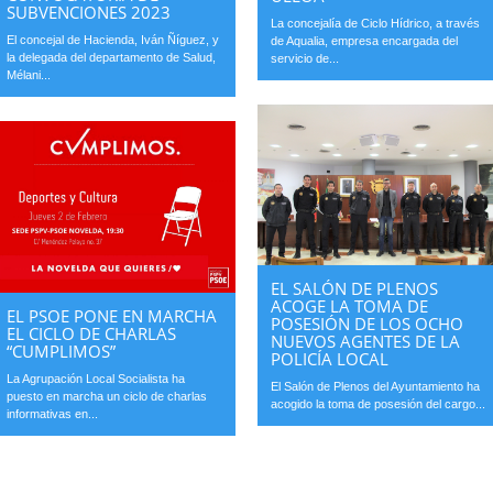
SUBVENCIONES 2023
La concejalía de Ciclo Hídrico, a través
El concejal de Hacienda, Iván Ñíguez, y
de Aqualia, empresa encargada del
la delegada del departamento de Salud,
servicio de...
Mélani...
EL SALÓN DE PLENOS
ACOGE LA TOMA DE
EL PSOE PONE EN MARCHA
POSESIÓN DE LOS OCHO
EL CICLO DE CHARLAS
NUEVOS AGENTES DE LA
“CUMPLIMOS”
POLICÍA LOCAL
La Agrupación Local Socialista ha
El Salón de Plenos del Ayuntamiento ha
puesto en marcha un ciclo de charlas
acogido la toma de posesión del cargo...
informativas en...