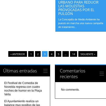
URBANO PARA REDUCIR
LAS MOLESTIAS
PROVOCADAS POR EL
PULGÓN
La Concejalía de Medio Ambiente ha
puesto en marcha una nueva campaña
de tratamiento...
« ANTERIOR
1
2
3
4
5
…
14
SIGUIENTE »
Últimas entradas
Comentarios
recientes
El Festival de Comedia de
Novelda regresa con cuatro
No comments.
noches de humor en la Plaça
Vella
El Ayuntamiento realiza un
balance muy positivo de las