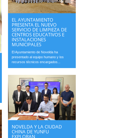
EL AYUNTAMIENTO
PRESENTA EL NUEVO
SERVICIO DE LIMPIEZA DE
CENTROS EDUCATIVOS E
INSTALACIONES
MUNICIPALES
El Ayuntamiento de Novelda ha
presentado al equipo humano y los
recursos técnicos encargados...
NOVELDA Y LA CIUDAD
CHINA DE YUNFU
EXPLORAN