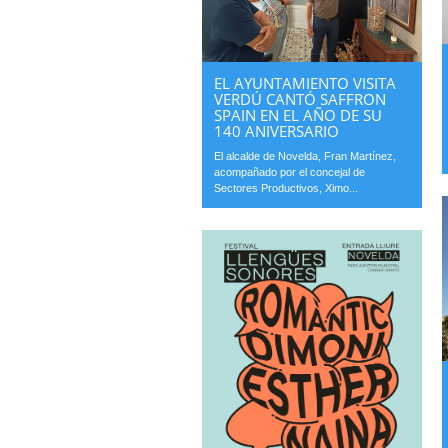
EL AYUNTAMIENTO VISITA
VERDÚ CANTÓ SAFFRON
SPAIN EN EL AÑO DE SU
140 ANIVERSARIO
El alcalde de Novelda, Fran Martínez,
acompañado por el concejal de
Sectores Productivos, Ximo...