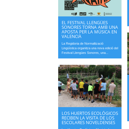
EL FESTIVAL LLENGÜES
SONORES TORNA AMB UNA
APOSTA PER LA MÚSICA EN
VALENCIÀ
La Regidoria de Normalització
Lingüística organitza una nova edició del
Festival Llengües Sonores, una...
LOS HUERTOS ECOLÓGICOS
RECIBEN LA VISITA DE LOS
ESCOLARES NOVELDENSES