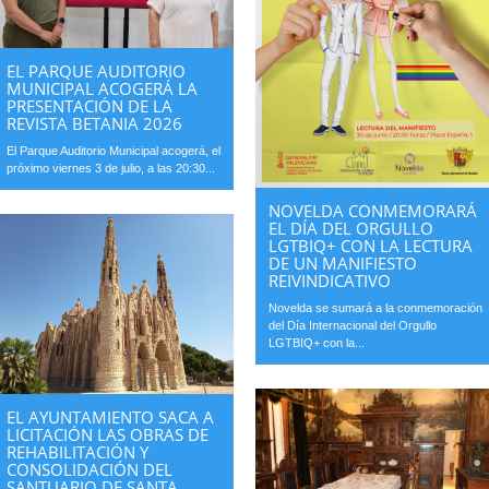
EL PARQUE AUDITORIO
MUNICIPAL ACOGERÁ LA
PRESENTACIÓN DE LA
REVISTA BETANIA 2026
El Parque Auditorio Municipal acogerá, el
próximo viernes 3 de julio, a las 20:30...
NOVELDA CONMEMORARÁ
EL DÍA DEL ORGULLO
LGTBIQ+ CON LA LECTURA
DE UN MANIFIESTO
REIVINDICATIVO
Novelda se sumará a la conmemoración
del Día Internacional del Orgullo
LGTBIQ+ con la...
EL AYUNTAMIENTO SACA A
LICITACIÓN LAS OBRAS DE
REHABILITACIÓN Y
CONSOLIDACIÓN DEL
SANTUARIO DE SANTA