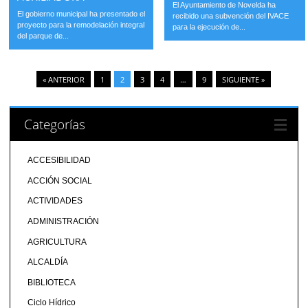
El Ayuntamiento de Novelda ha
El gobierno municipal ha presentado el
recibido una subvención del IVACE
proyecto para la remodelación integral
para la ejecución de...
del parque de...
« ANTERIOR
1
2
3
4
…
9
SIGUIENTE »
Categorías
ACCESIBILIDAD
ACCIÓN SOCIAL
ACTIVIDADES
ADMINISTRACIÓN
AGRICULTURA
ALCALDÍA
BIBLIOTECA
Ciclo Hídrico