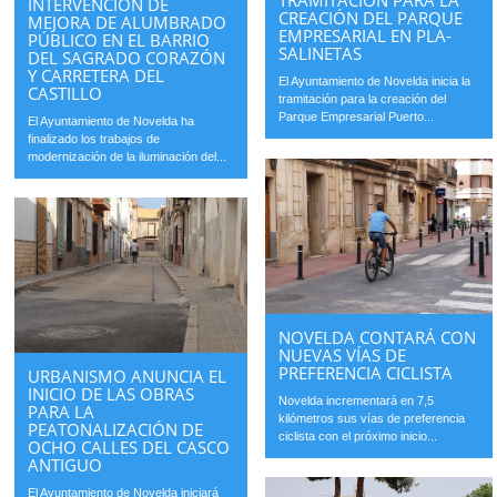
TRAMITACIÓN PARA LA
INTERVENCIÓN DE
CREACIÓN DEL PARQUE
MEJORA DE ALUMBRADO
EMPRESARIAL EN PLA-
PÚBLICO EN EL BARRIO
SALINETAS
DEL SAGRADO CORAZÓN
Y CARRETERA DEL
El Ayuntamiento de Novelda inicia la
CASTILLO
tramitación para la creación del
Parque Empresarial Puerto...
El Ayuntamiento de Novelda ha
finalizado los trabajos de
modernización de la iluminación del...
NOVELDA CONTARÁ CON
NUEVAS VÍAS DE
PREFERENCIA CICLISTA
URBANISMO ANUNCIA EL
INICIO DE LAS OBRAS
Novelda incrementará en 7,5
PARA LA
kilómetros sus vías de preferencia
PEATONALIZACIÓN DE
ciclista con el próximo inicio...
OCHO CALLES DEL CASCO
ANTIGUO
El Ayuntamiento de Novelda iniciará