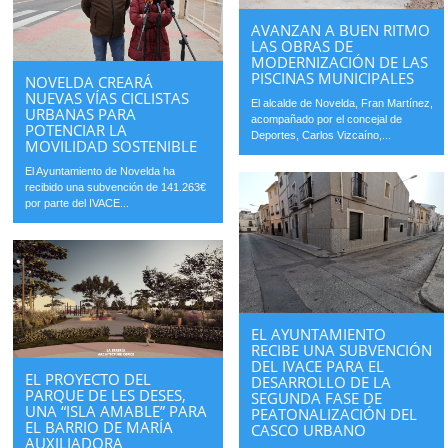
AVANZAN A BUEN RITMO
LAS OBRAS DE
MODERNIZACIÓN DE LAS
PISCINAS MUNICIPALES
NOVELDA CREARÁ
NUEVAS VÍAS CICLISTAS
El alcalde de Novelda, Fran Martínez,
URBANAS PARA
acompañado por el concejal de
POTENCIAR LA
Deportes, Carlos Vizcaíno,...
MOVILIDAD SOSTENIBLE
El Ayuntamiento de Novelda ha
recibido una subvención de 141.263€
por parte del IVACE...
EL AYUNTAMIENTO
RECIBE UNA SUBVENCIÓN
DEL IVACE PARA EL
EL PROYECTO DEL
DESARROLLO DE LA
PARQUE DE LES DESES,
SEGUNDA FASE DE
UNA “ISLA AMABLE” PARA
PEATONALIZACIÓN DEL
EL BARRIO DE MARÍA
CASCO URBANO
AUXILIADORA