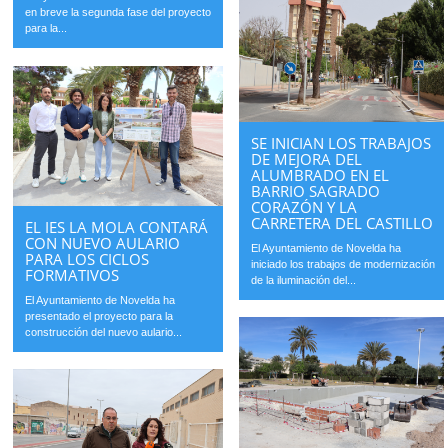
en breve la segunda fase del proyecto
para la...
SE INICIAN LOS TRABAJOS
DE MEJORA DEL
ALUMBRADO EN EL
BARRIO SAGRADO
CORAZÓN Y LA
CARRETERA DEL CASTILLO
EL IES LA MOLA CONTARÁ
CON NUEVO AULARIO
El Ayuntamiento de Novelda ha
PARA LOS CICLOS
iniciado los trabajos de modernización
FORMATIVOS
de la iluminación del...
El Ayuntamiento de Novelda ha
presentado el proyecto para la
construcción del nuevo aulario...