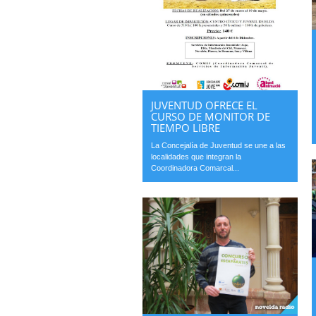
JUVENTUD OFRECE EL
CURSO DE MONITOR DE
TIEMPO LIBRE
La Concejalía de Juventud se une a las
localidades que integran la
Coordinadora Comarcal...