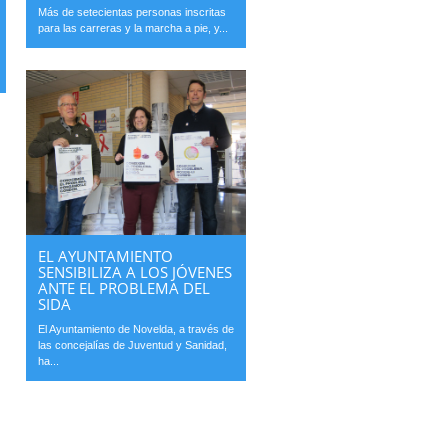
Más de setecientas personas inscritas
para las carreras y la marcha a pie, y...
EL AYUNTAMIENTO
SENSIBILIZA A LOS JÓVENES
ANTE EL PROBLEMA DEL
SIDA
El Ayuntamiento de Novelda, a través de
las concejalías de Juventud y Sanidad,
ha...