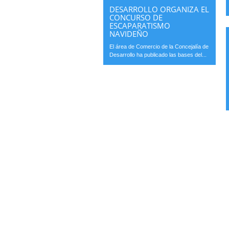
DESARROLLO ORGANIZA EL
CONCURSO DE
ESCAPARATISMO
NAVIDEÑO
El área de Comercio de la Concejalía de
Desarrollo ha publicado las bases del...