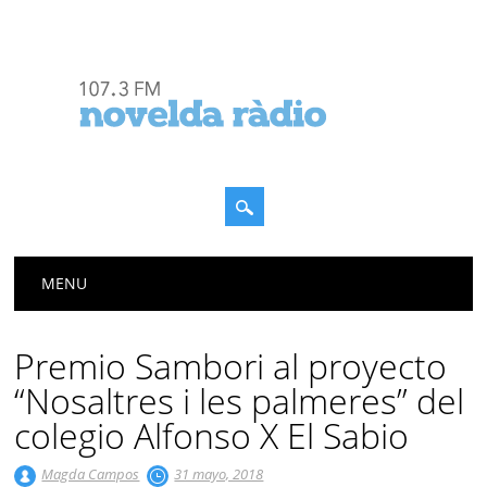
Menú principal
Saltar
MENU
al
contenido
Premio Sambori al proyecto
“Nosaltres i les palmeres” del
colegio Alfonso X El Sabio
Magda Campos
31 mayo, 2018