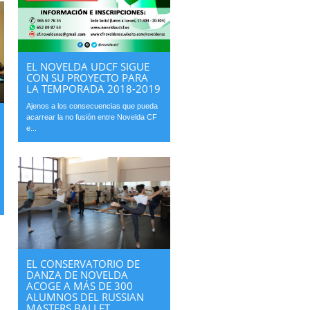
EL NOVELDA UDCF SIGUE
CON SU PROYECTO PARA
LA TEMPORADA 2018-2019
Ajenos a los consecuencias que pueda
acarrear la no fusión entre Novelda CF
e...
EL CONSERVATORIO DE
DANZA DE NOVELDA
ACOGE A MÁS DE 300
ALUMNOS DEL RUSSIAN
MASTERS BALLET