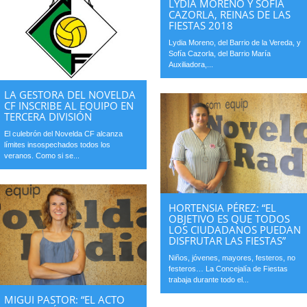
LYDIA MORENO Y SOFÍA
CAZORLA, REINAS DE LAS
FIESTAS 2018
Lydia Moreno, del Barrio de la Vereda, y
Sofía Cazorla, del Barrio María
Auxiliadora,...
LA GESTORA DEL NOVELDA
CF INSCRIBE AL EQUIPO EN
TERCERA DIVISIÓN
El culebrón del Novelda CF alcanza
límites insospechados todos los
veranos. Como si se...
HORTENSIA PÉREZ: “EL
OBJETIVO ES QUE TODOS
LOS CIUDADANOS PUEDAN
DISFRUTAR LAS FIESTAS”
Niños, jóvenes, mayores, festeros, no
festeros… La Concejalía de Fiestas
trabaja durante todo el...
MIGUI PASTOR: “EL ACTO