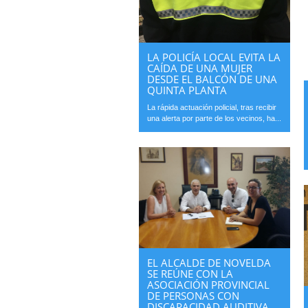
LA POLICÍA LOCAL EVITA LA
CAÍDA DE UNA MUJER
DESDE EL BALCÓN DE UNA
QUINTA PLANTA
La rápida actuación policial, tras recibir
una alerta por parte de los vecinos, ha...
EL ALCALDE DE NOVELDA
SE REÚNE CON LA
ASOCIACIÓN PROVINCIAL
DE PERSONAS CON
DISCAPACIDAD AUDITIVA