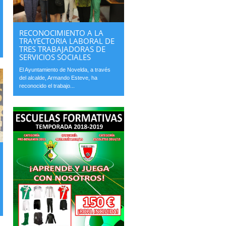
RECONOCIMIENTO A LA
TRAYECTORIA LABORAL DE
TRES TRABAJADORAS DE
SERVICIOS SOCIALES
El Ayuntamiento de Novelda, a través
del alcalde, Armando Esteve, ha
reconocido el trabajo...