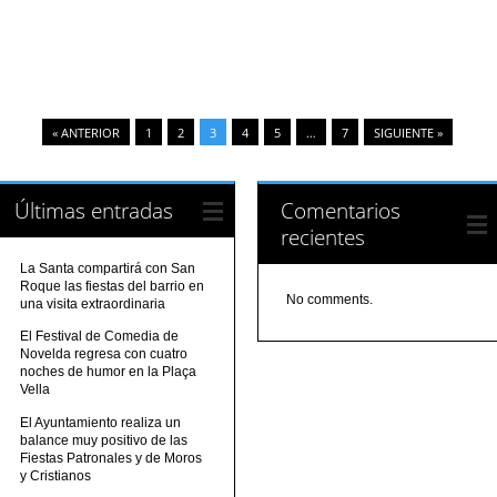
« ANTERIOR
1
2
3
4
5
…
7
SIGUIENTE »
Últimas entradas
Comentarios
recientes
La Santa compartirá con San
Roque las fiestas del barrio en
No comments.
una visita extraordinaria
El Festival de Comedia de
Novelda regresa con cuatro
noches de humor en la Plaça
Vella
El Ayuntamiento realiza un
balance muy positivo de las
Fiestas Patronales y de Moros
y Cristianos