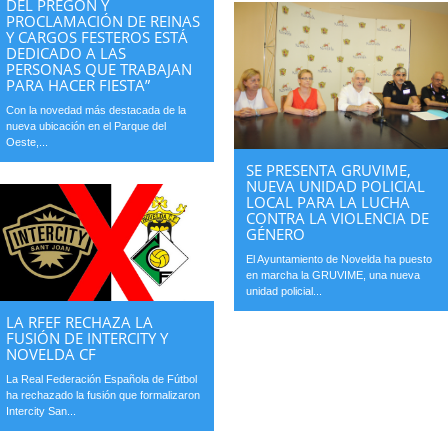
DEL PREGÓN Y
PROCLAMACIÓN DE REINAS
Y CARGOS FESTEROS ESTÁ
DEDICADO A LAS
PERSONAS QUE TRABAJAN
PARA HACER FIESTA”
Con la novedad más destacada de la
nueva ubicación en el Parque del
Oeste,...
SE PRESENTA GRUVIME,
NUEVA UNIDAD POLICIAL
LOCAL PARA LA LUCHA
CONTRA LA VIOLENCIA DE
GÉNERO
El Ayuntamiento de Novelda ha puesto
en marcha la GRUVIME, una nueva
unidad policial...
LA RFEF RECHAZA LA
FUSIÓN DE INTERCITY Y
NOVELDA CF
La Real Federación Española de Fútbol
ha rechazado la fusión que formalizaron
Intercity San...