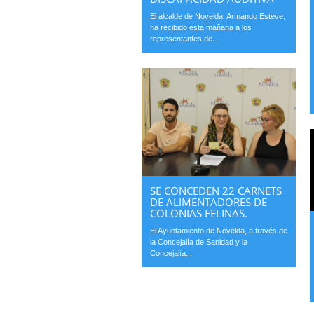
El alcalde de Novelda, Armando Esteve,
ha recibido esta mañana a los
representantes de...
SE CONCEDEN 22 CARNETS
DE ALIMENTADORES DE
COLONIAS FELINAS.
El Ayuntamiento de Novelda, a través de
la Concejalía de Sanidad y la
Concejalía...