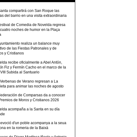
Santa compartirá con San Roque las
tas del barrio en una visita extraordinaria
Festival de Comedia de Novelda regresa
 cuatro noches de humor en la Plaça
a
Ayuntamiento realiza un balance muy
tivo de las Fiestas Patronales y de
s y Cristianos
lda recibe oficialmente a Abel Antón,
ín Fiz y Fermín Cacho en el marco de la
III Subida al Santuario
 Verbenas de Verano regresan a La
ieta para animar las noches de agosto
Federación de Comparsas da a conocer
 Premios de Moros y Cristianos 2026
elda acompaña a la Santa en su día
nde
devoció d'un poble acompanya a la seua
ona en la romeria de la Baixà
uvas de Diego Martínez Iñesta y Antonio