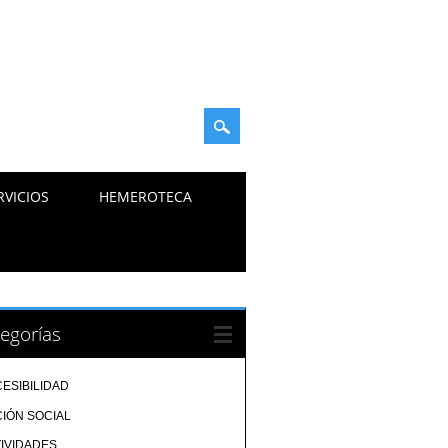
RVICIOS
HEMEROTECA
egorías
ESIBILIDAD
IÓN SOCIAL
IVIDADES