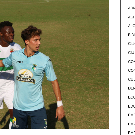
ADM
AG
ALC
BIB
Cicl
CI
CO
CO
CU
DE
EC
ED
EME
EM
EM