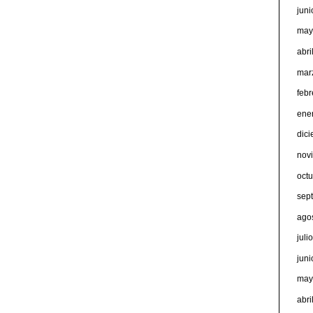
jun
may
abri
mar
feb
ene
dic
nov
oct
sep
ago
juli
jun
may
abri