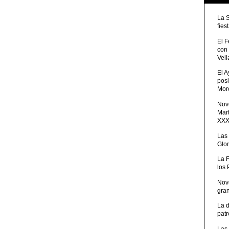
La 
fies
El 
con
Vell
El 
posi
Moro
Nove
Mart
XXXV
Las
Glor
La 
los
Nov
gra
La 
patr
Las 