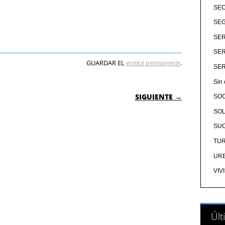
SE
SEG
SER
SER
GUARDAR EL
enlace permanente
.
SER
Sin 
 ENTRADAS
SIGUIENTE →
SO
SOL
SU
TU
UR
VIV
Últ