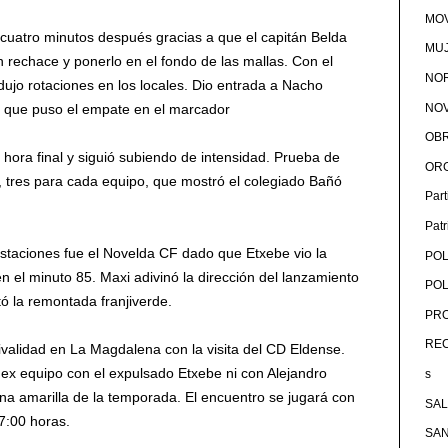
MOV
 cuatro minutos después gracias a que el capitán Belda
MU
n rechace y ponerlo en el fondo de las mallas. Con el
NOR
dujo rotaciones en los locales. Dio entrada a Nacho
NOV
el que puso el empate en el marcador
OB
 hora final y siguió subiendo de intensidad. Prueba de
OR
as, tres para cada equipo, que mostró el colegiado Bañó
Par
Pat
estaciones fue el Novelda CF dado que Etxebe vio la
POL
n el minuto 85. Maxi adivinó la dirección del lanzamiento
POL
ó la remontada franjiverde.
PRO
RE
validad en La Magdalena con la visita del CD Eldense.
ex equipo con el expulsado Etxebe ni con Alejandro
s
lina amarilla de la temporada. El encuentro se jugará con
SA
7:00 horas.
SA