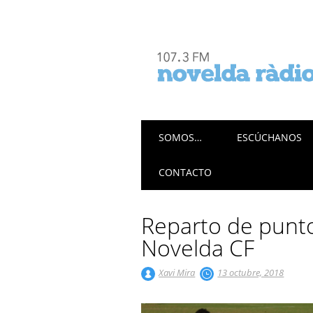
Menú principal
Saltar
SOMOS…
ESCÚCHANOS
al
contenido
CONTACTO
Reparto de puntos
Novelda CF
Xavi Mira
13 octubre, 2018