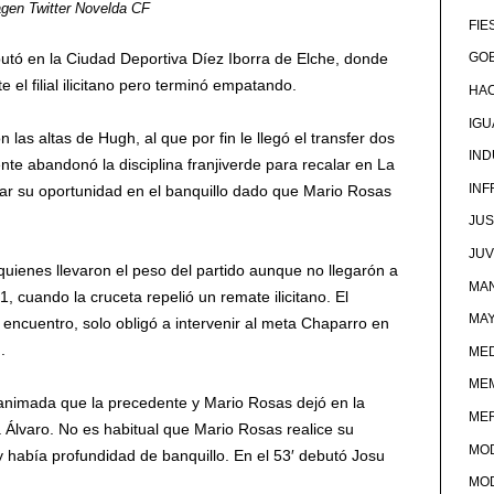
gen Twitter Novelda CF
FIE
utó en la Ciudad Deportiva Díez Iborra de Elche, donde
GOB
el filial ilicitano pero terminó empatando.
HA
IG
 las altas de Hugh, al que por fin le llegó el transfer dos
IND
e abandonó la disciplina franjiverde para recalar en La
IN
r su oportunidad en el banquillo dado que Mario Rosas
JUS
JU
 quienes llevaron el peso del partido aunque no llegarón a
MAN
, cuando la cruceta repelió un remate ilicitano. El
MA
l encuentro, solo obligó a intervenir al meta Chaparro en
.
MED
ME
nimada que la precedente y Mario Rosas dejó en la
ME
 Álvaro. No es habitual que Mario Rosas realice su
MO
y había profundidad de banquillo. En el 53′ debutó Josu
MO