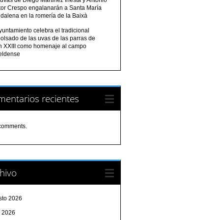
tor Crespo engalanarán a Santa María
dalena en la romería de la Baixà
yuntamiento celebra el tradicional
olsado de las uvas de las parras de
n XXIII como homenaje al campo
eldense
entarios recientes
comments.
hivo
sto 2026
o 2026