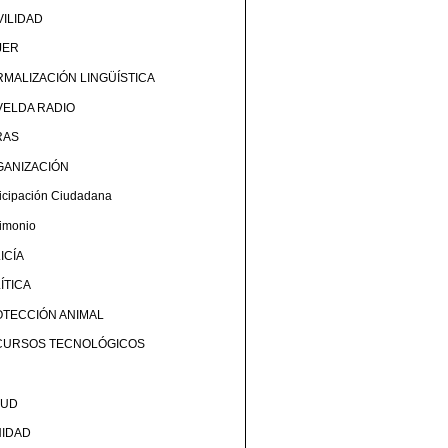
ILIDAD
JER
MALIZACIÓN LINGÜÍSTICA
ELDA RADIO
RAS
GANIZACIÓN
ticipación Ciudadana
rimonio
ICÍA
ÍTICA
TECCIÓN ANIMAL
CURSOS TECNOLÓGICOS
LUD
NIDAD