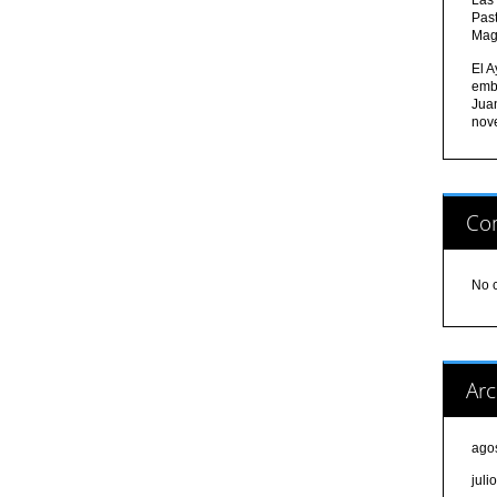
Pas
Mag
El A
emb
Jua
nov
Com
No 
Arc
ago
juli