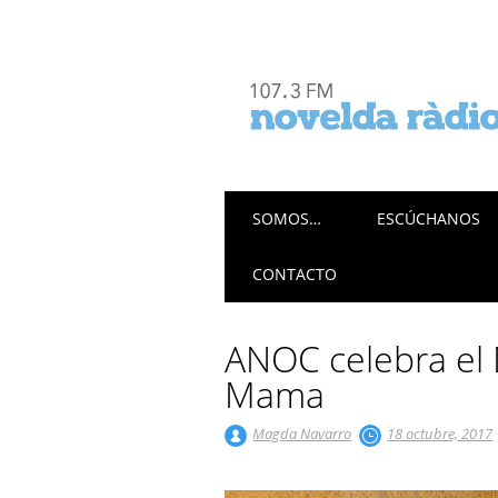
Menú principal
Saltar
SOMOS…
ESCÚCHANOS
al
contenido
CONTACTO
ANOC celebra el 
Mama
Magda Navarro
18 octubre, 2017