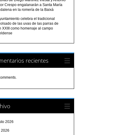
tor Crespo engalanarán a Santa María
dalena en la romería de la Baixà
yuntamiento celebra el tradicional
olsado de las uvas de las parras de
n XXIII como homenaje al campo
eldense
entarios recientes
comments.
hivo
sto 2026
o 2026