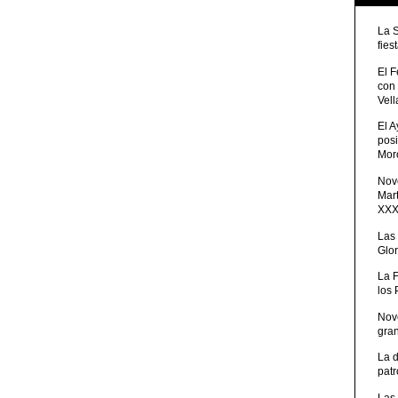
La 
fies
El 
con
Vell
El 
posi
Moro
Nove
Mart
XXXV
Las
Glor
La 
los
Nov
gra
La 
patr
Las 