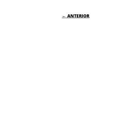
NAVEGACIÓN DE
← ANTERIOR