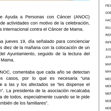
FIE
GOB
de Ayuda a Personas con Cáncer (ANOC)
HA
de actividades con motivo de la celebración,
IG
ía Internacional contra el Cáncer de Mama.
IND
 jueves 19, día señalado para concienciar
IN
las diez de la mañana con la colocación de un
JUS
del Ayuntamiento, seguido de la lectura del
JU
e Mama.
MAN
ANOC, comentaba que cada año se detectan
MA
s casos, por lo que es necesaria “una
MED
e a las y los afectados se “les dispense el
ME
n”. La presidenta de la asociación recalcaba
ME
 de todos, especialmente cuando se le pide
MO
ambién de los familiares”.
MO