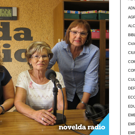
ADM
AG
ALC
BIB
Cicl
CI
CO
CO
CU
DE
EC
ED
EME
EM
EM