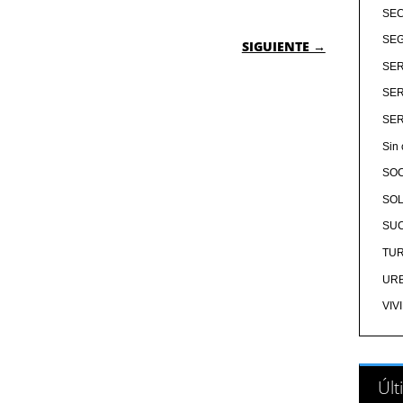
SE
 ENTRADAS
SEG
SIGUIENTE →
SER
SER
SER
Sin 
SO
SOL
SU
TU
UR
VIV
Últ