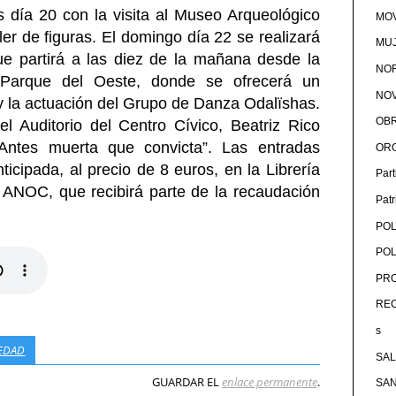
s día 20 con la visita al Museo Arqueológico
MOV
ler de figuras. El domingo día 22 se realizará
MU
ue partirá a las diez de la mañana desde la
NOR
l Parque del Oeste, donde se ofrecerá un
NOV
 la actuación del Grupo de Danza Odalïshas.
OB
 el Auditorio del Centro Cívico, Beatriz Rico
Antes muerta que convicta”. Las entradas
OR
icipada, al precio de 8 euros, en la Librería
Par
 ANOC, que recibirá parte de la recaudación
Pat
POL
POL
PRO
RE
s
EDAD
SA
GUARDAR EL
enlace permanente
.
SA