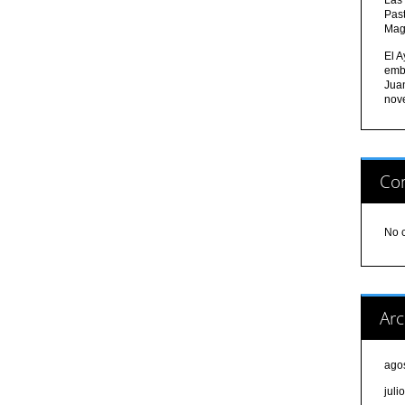
Pas
Mag
El A
emb
Jua
nov
Com
No 
Arc
ago
juli