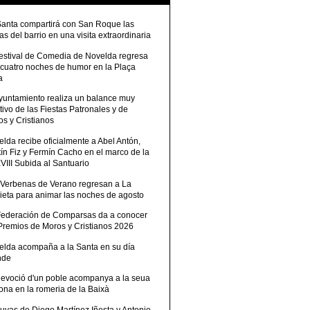
Santa compartirá con San Roque las
tas del barrio en una visita extraordinaria
Festival de Comedia de Novelda regresa
 cuatro noches de humor en la Plaça
a
Ayuntamiento realiza un balance muy
tivo de las Fiestas Patronales y de
s y Cristianos
lda recibe oficialmente a Abel Antón,
ín Fiz y Fermín Cacho en el marco de la
III Subida al Santuario
 Verbenas de Verano regresan a La
ieta para animar las noches de agosto
Federación de Comparsas da a conocer
 Premios de Moros y Cristianos 2026
elda acompaña a la Santa en su día
nde
devoció d'un poble acompanya a la seua
ona en la romeria de la Baixà
uvas de Diego Martínez Iñesta y Antonio