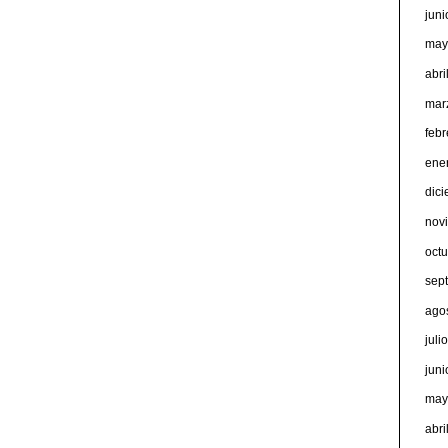
jun
may
abri
mar
feb
ene
dic
nov
oct
sep
ago
juli
jun
may
abri