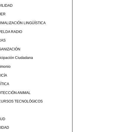
ILIDAD
JER
MALIZACIÓN LINGÜÍSTICA
ELDA RADIO
RAS
GANIZACIÓN
ticipación Ciudadana
rimonio
ICÍA
ÍTICA
TECCIÓN ANIMAL
CURSOS TECNOLÓGICOS
LUD
NIDAD